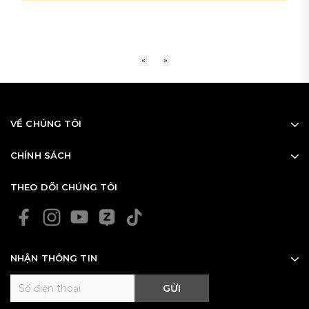
Navy
Kích cỡ
«
»
Freesize
80
85
90
VỀ CHÚNG TÔI
95
100
CHÍNH SÁCH
105
110
THEO DÕI CHÚNG TÔI
NHẬN THÔNG TIN
GỬI