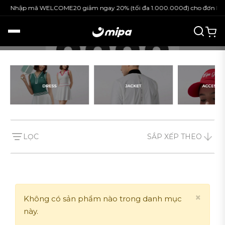
Nhập mã WELCOME20 giảm ngay 20% (tối đa 1.000.000đ) cho đơn hàn
Theo giá sản phẩm
đến
Màu sắc
Black
White
Beige
LỌC
SẮP XẾP THEO
Green
Red
×
Blue
Không có sản phẩm nào trong danh mục
này.
Mint Blue