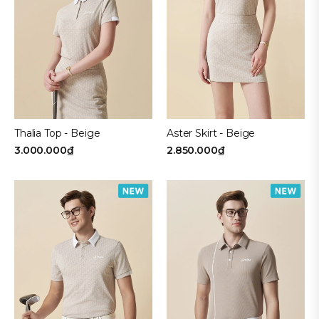
Navy
Kích cỡ
Freesize
80
85
90
Thalia Top - Beige
Aster Skirt - Beige
95
100
3.000.000₫
2.850.000₫
105
110
Loại sản phẩm
VÁY LIỀN
PHỤ KIỆN
ÁO KHOÁC NAM
ÁO KHOÁC NỮ