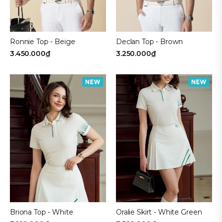
CHÂN VÁY
QUẦN DÀI NỮ
Ronnie Top - Beige
Declan Top - Brown
3.450.000₫
3.250.000₫
ÁO DÀI TAY NỮ
QUẦN DÀI NAM
ÁO POLO NAM
ÁO SÁT NÁCH
ÁO DÀI TAY NAM
ÁO POLO NỮ
Briona Top - White
Oralie Skirt - White Green