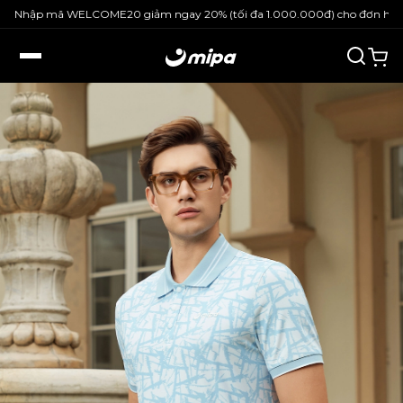
Nhập mã WELCOME20 giảm ngay 20% (tối đa 1.000.000đ) cho đơn hàng n