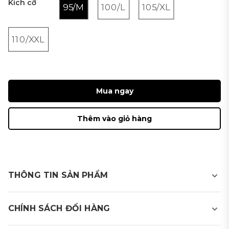
Kích cỡ
95/M
100/L
105/XL
110/XXL
Mua ngay
Thêm vào giỏ hàng
THÔNG TIN SẢN PHẨM
Áo thể thao golf nam ngắn tay có cổ
CHÍNH SÁCH ĐỔI HÀNG
- Chất liệu thấm hút mồ hôi tốt & nhanh khô phù hợp