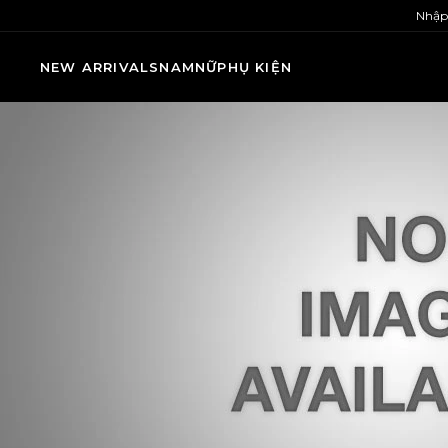
Nhập
NEW ARRIVALS
NAM
NỮ
PHỤ KIỆN