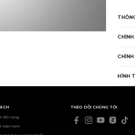
THÔNG
CHÍNH
CHÍNH
HÌNH 
Mipa G
- Than
SÁCH
THEO DÕI CHÚNG TÔI
- Than
h đổi hàng
Quý kh
CAM K
ch bảo hành