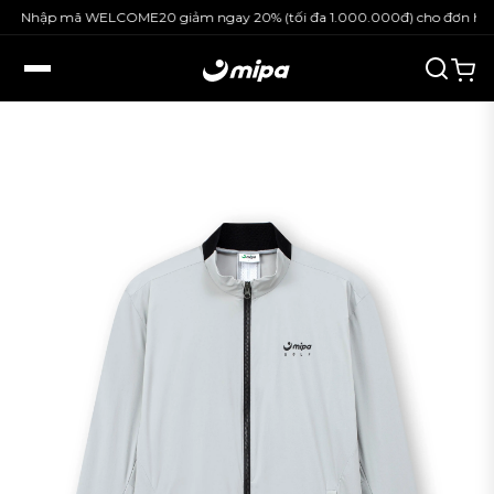
Nhập mã WELCOME20 giảm ngay 20% (tối đa 1.000.000đ) cho đơn hàng 