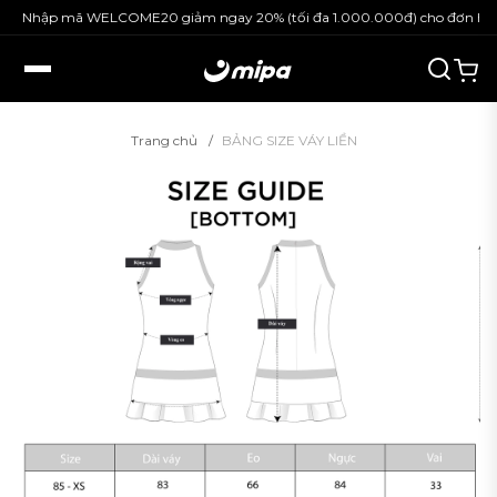
Nhập mã WELCOME20 giảm ngay 20% (tối đa 1.000.000đ) cho đơn hàng
Trang chủ
BẢNG SIZE VÁY LIỀN