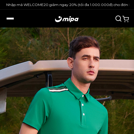
Nhập mã WELCOME20 giảm ngay 20% (tối đa 1.000.000đ) cho đơn hàng n