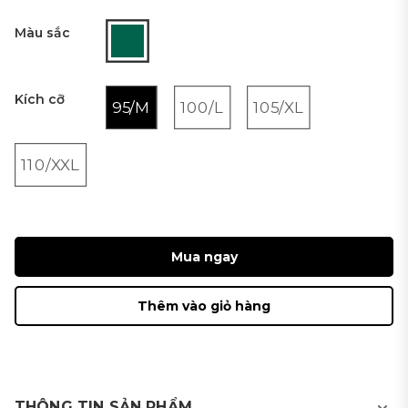
Màu sắc
Kích cỡ
95/M
100/L
105/XL
110/XXL
Mua ngay
Thêm vào giỏ hàng
THÔNG TIN SẢN PHẨM