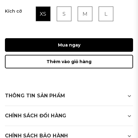
Kích cỡ
XS
S
M
L
Mua ngay
Thêm vào giỏ hàng
THÔNG TIN SẢN PHẨM
Áo golf T-shirt nữ có cổ
CHÍNH SÁCH ĐỔI HÀNG
- Sản phẩm sử dụng chất liệu thấm hút mồ hôi, nhanh
khô, hạn chế mùi cơ thể, phù hợp khi hoạt động thể
CHÍNH SÁCH BẢO HÀNH
thao.