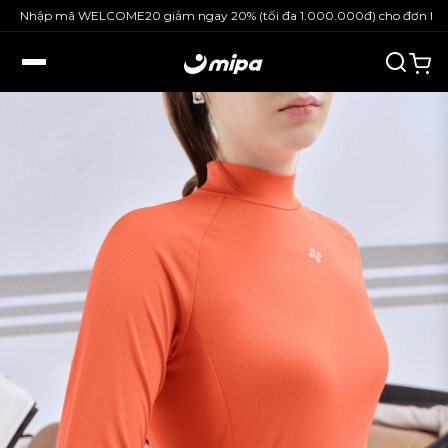
Nhập mã WELCOME20 giảm ngay 20% (tối đa 1.000.000đ) cho đơn hàng n