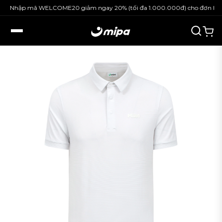
Nhập mã WELCOME20 giảm ngay 20% (tối đa 1.000.000đ) cho đơn hàng 