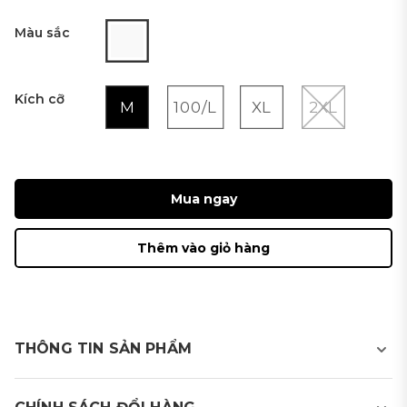
Màu sắc
Kích cỡ
M
100/L
XL
2XL
Mua ngay
Thêm vào giỏ hàng
THÔNG TIN SẢN PHẨM
Áo golf T-shirt nam ngắn tay