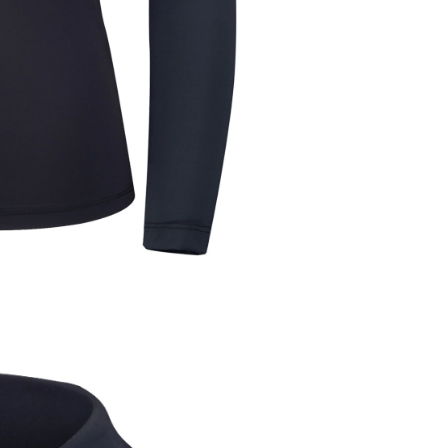
In chi 
- - - - - 