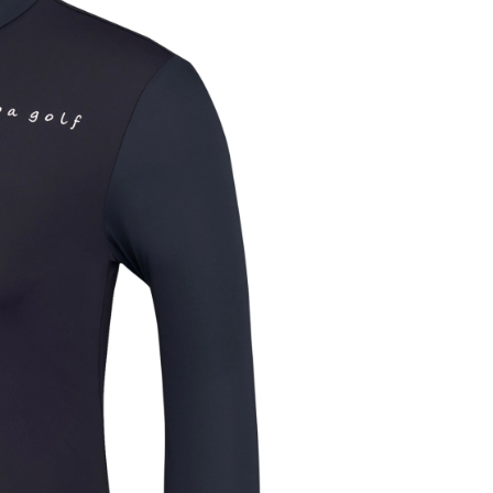
Golf. 
- Sản p
mua sắm
trong h
nếu địa
thống.
- Miễn 
và Kim
WOME
Áo T
mang 
có chứ
biệt
Kiểu d