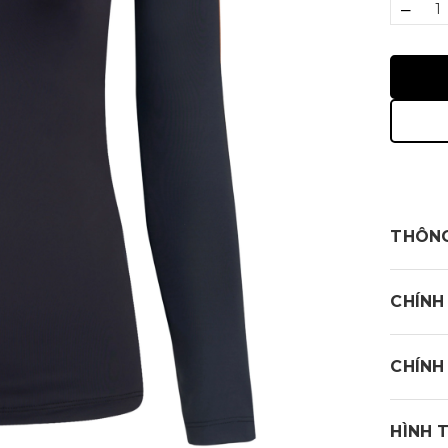
–
THÔNG
CHÍNH
Áo 
CHÍNH
Sản 
thấm m
HÌNH 