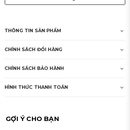
THÔNG TIN SẢN PHẨM
PRODUCT VIEW
CHÍNH SÁCH ĐỔI HÀNG
CHÍNH SÁCH BẢO HÀNH
HÌNH THỨC THANH TOÁN
Mipa Golf cung cấp 2 phương thức thanh toán:
- Thanh toán bằng tiền mặt khi nhận hàng
GỢI Ý CHO BẠN
(COD)