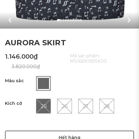
AURORA SKIRT
1.146.000₫
Mã sản phẩm:
MS16BK169SK00
3.820.000₫
Màu sắc
Kích cỡ
25
26
27
28
Hết hàng