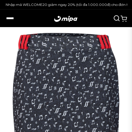
Nhập mã WELCOME20 giảm ngay 20% (tối đa 1.000.000đ) cho đơn hàng 