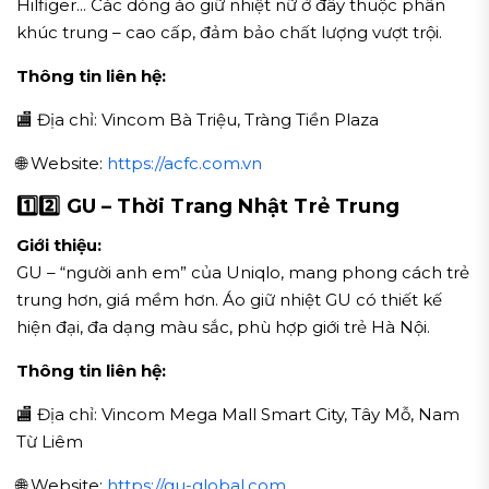
Hilfiger... Các dòng áo giữ nhiệt nữ ở đây thuộc phân
khúc trung – cao cấp, đảm bảo chất lượng vượt trội.
Thông tin liên hệ:
🏬 Địa chỉ: Vincom Bà Triệu, Tràng Tiền Plaza
🌐 Website:
https://acfc.com.vn
1️⃣
2️⃣ GU – Thời Trang Nhật Trẻ Trung
Giới thiệu:
GU – “người anh em” của Uniqlo, mang phong cách trẻ
trung hơn, giá mềm hơn. Áo giữ nhiệt GU có thiết kế
hiện đại, đa dạng màu sắc, phù hợp giới trẻ Hà Nội.
Thông tin liên hệ:
🏬 Địa chỉ: Vincom Mega Mall Smart City, Tây Mỗ, Nam
Từ Liêm
🌐 Website:
https://gu-global.com