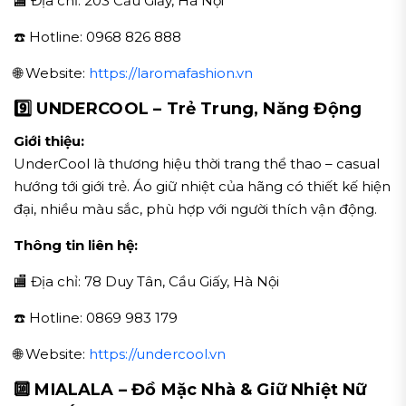
🏬 Địa chỉ: 203 Cầu Giấy, Hà Nội
☎️ Hotline: 0968 826 888
🌐 Website:
https://laromafashion.vn
9️⃣ UNDERCOOL – Trẻ Trung, Năng Động
Giới thiệu:
UnderCool là thương hiệu thời trang thể thao – casual
hướng tới giới trẻ. Áo giữ nhiệt của hãng có thiết kế hiện
đại, nhiều màu sắc, phù hợp với người thích vận động.
Thông tin liên hệ:
🏬 Địa chỉ: 78 Duy Tân, Cầu Giấy, Hà Nội
☎️ Hotline: 0869 983 179
🌐 Website:
https://undercool.vn
🔟 MIALALA – Đồ Mặc Nhà & Giữ Nhiệt Nữ