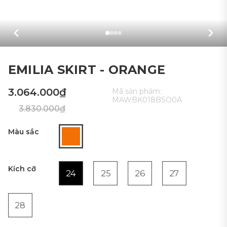
EMILIA SKIRT - ORANGE
3.064.000₫
Mã sản phẩm:
MAWBK018BSO0A
3.830.000₫
Màu sắc
Kích cỡ
24
25
26
27
28