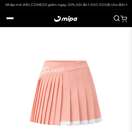
Nhập mã WELCOME20 giảm ngay 20% (tối đa 1.000.000đ) cho đơn hàng 