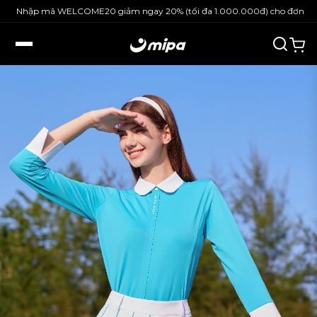
Nhập mã WELCOME20 giảm ngay 20% (tối đa 1.000.000đ) cho đơn hàng 