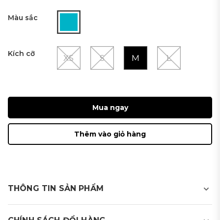
Màu sắc
Kích cỡ
XS
S
M
L
Mua ngay
Thêm vào giỏ hàng
THÔNG TIN SẢN PHẨM
Áo golf T-shirt nữ cổ 4 cm dài tay