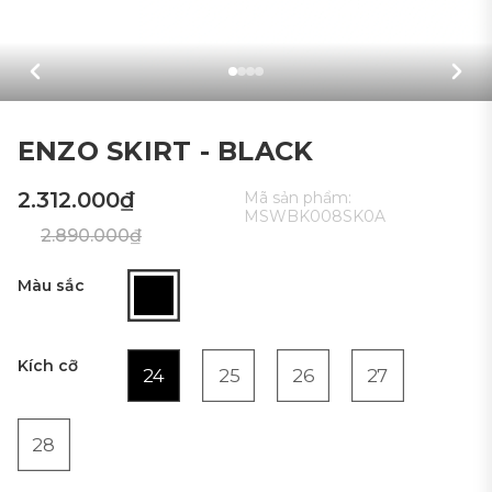
ENZO SKIRT - BLACK
2.312.000₫
Mã sản phẩm:
MSWBK008SK0A
2.890.000₫
Màu sắc
Kích cỡ
24
25
26
27
28