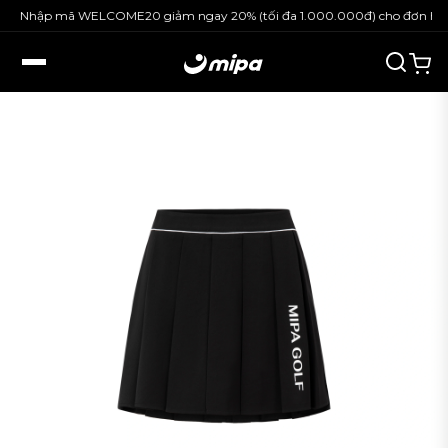
Nhập mã WELCOME20 giảm ngay 20% (tối đa 1.000.000đ) cho đơn hàng 