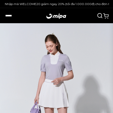
Nhập mã WELCOME20 giảm ngay 20% (tối đa 1.000.000đ) cho đơn hàng 