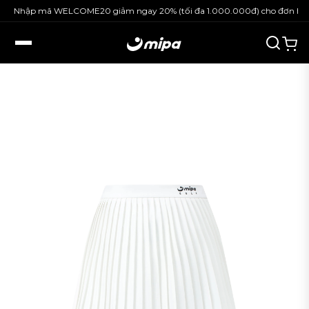
Nhập mã WELCOME20 giảm ngay 20% (tối đa 1.000.000đ) cho đơn hàng 