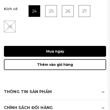
Kích cỡ
24
25
26
27
28
Mua ngay
Thêm vào giỏ hàng
THÔNG TIN SẢN PHẨM
Chân váy thể thao golf nữ có quần bảo hộ
CHÍNH SÁCH ĐỔI HÀNG