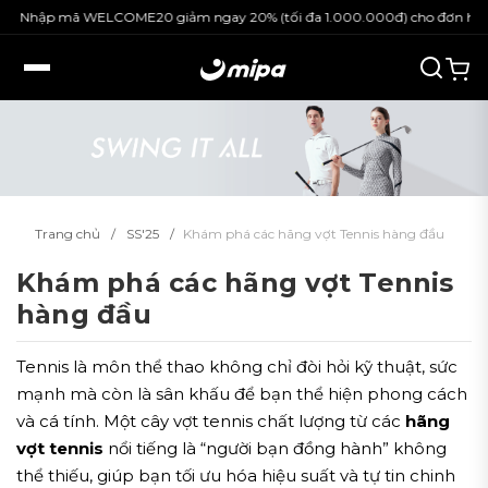
hập mã WELCOME20 giảm ngay 20% (tối đa 1.000.000đ) cho đơn hàng ngu
Trang chủ
SS'25
Khám phá các hãng vợt Tennis hàng đầu
Khám phá các hãng vợt Tennis
hàng đầu
Tennis là môn thể thao không chỉ đòi hỏi kỹ thuật, sức
mạnh mà còn là sân khấu để bạn thể hiện phong cách
và cá tính. Một cây vợt tennis chất lượng từ các
hãng
vợt tennis
nổi tiếng là “người bạn đồng hành” không
thể thiếu, giúp bạn tối ưu hóa hiệu suất và tự tin chinh