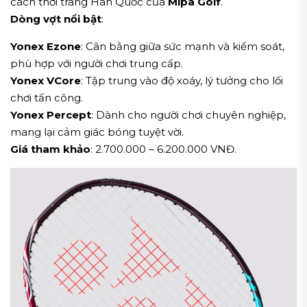
cách thời trang Hàn Quốc của
Mipa Golf
.
Dòng vợt nổi bật
:
Yonex Ezone
: Cân bằng giữa sức mạnh và kiểm soát,
phù hợp với người chơi trung cấp.
Yonex VCore
: Tập trung vào độ xoáy, lý tưởng cho lối
chơi tấn công.
Yonex Percept
: Dành cho người chơi chuyên nghiệp,
mang lại cảm giác bóng tuyệt vời.
Giá tham khảo
: 2.700.000 – 6.200.000 VNĐ.