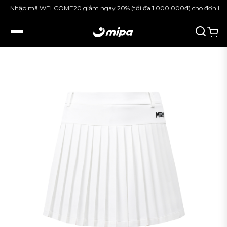
Nhập mã WELCOME20 giảm ngay 20% (tối đa 1.000.000đ) cho đơn hàng 