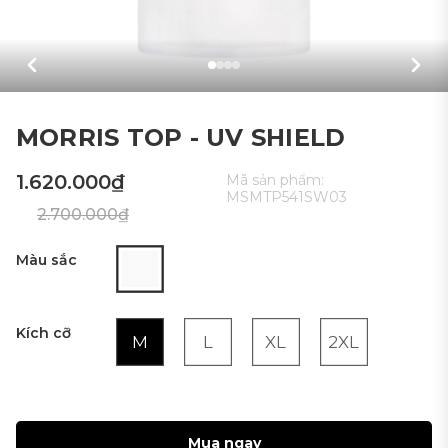
MORRIS TOP - UV SHIELD
1.620.000₫
Mã sản phẩm:
MSMTP541SW03
2.700.000₫
Màu sắc
Kích cỡ
M
L
XL
2XL
Mua ngay