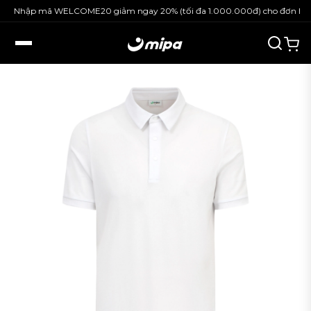
Nhập mã WELCOME20 giảm ngay 20% (tối đa 1.000.000đ) cho đơn hàng 