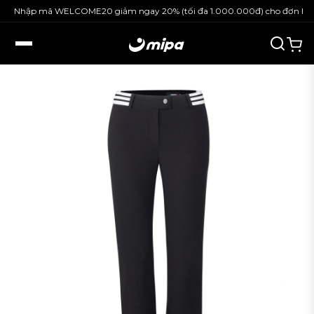
Nhập mã WELCOME20 giảm ngay 20% (tối đa 1.000.000đ) cho đơn hàng 