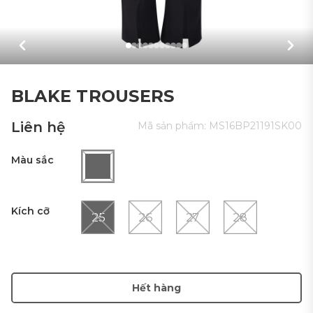
BLAKE TROUSERS
Liên hệ
Mã sản phẩm:
MS16BP21191SK00
Màu sắc
Kích cỡ
25
26
27
28
Hết hàng