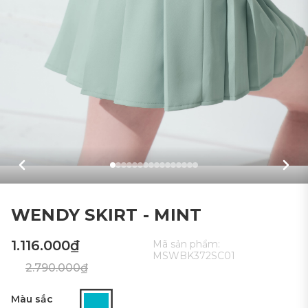
WENDY SKIRT - MINT
1.116.000₫
Mã sản phẩm:
MSWBK372SC01
2.790.000₫
Màu sắc