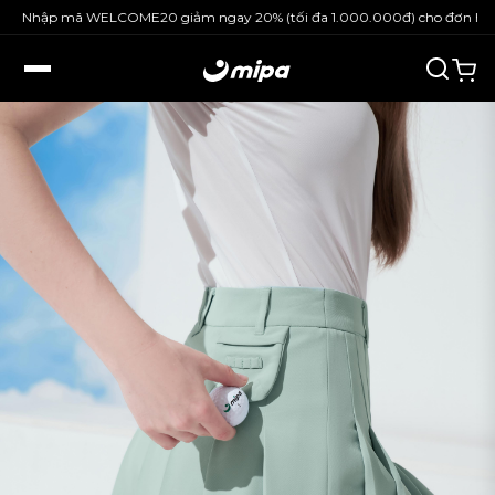
Nhập mã WELCOME20 giảm ngay 20% (tối đa 1.000.000đ) cho đơn hàng 