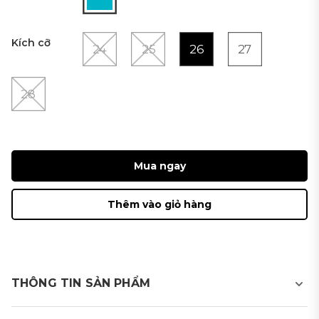
Kích cỡ
24
25
26
27
28
Mua ngay
Thêm vào giỏ hàng
THÔNG TIN SẢN PHẨM
Chất liệu: POLYESTER85% POLYURETHANE15%