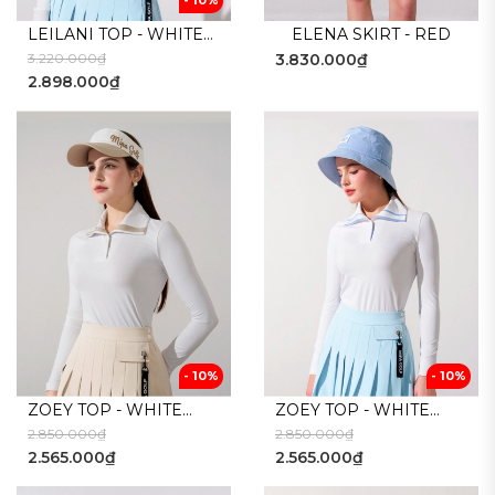
- 10%
LEILANI TOP - WHITE
ELENA SKIRT - RED
3.220.000₫
3.830.000₫
BLUE
2.898.000₫
- 10%
- 10%
ZOEY TOP - WHITE
ZOEY TOP - WHITE
2.850.000₫
2.850.000₫
BEIGE
BLUE
2.565.000₫
2.565.000₫