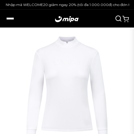
hập mã WELCOME20 giảm ngay 20% (tối đa 1.000.000đ) cho đơn hàng ngu