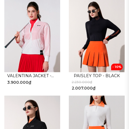
- 10%
VALENTINA JACKET -
PAISLEY TOP - BLACK
3.900.000₫
2.230.000₫
WHITE
2.007.000₫