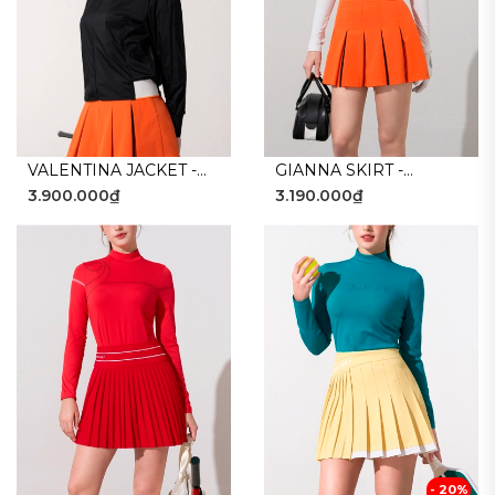
VALENTINA JACKET -
GIANNA SKIRT -
3.900.000₫
3.190.000₫
BLACK
ORANGE
- 20%