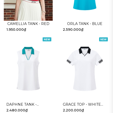
CAMELLIA TANK - RED
ORLA TANK - BLUE
1.950.000₫
2.590.000₫
DAPHNE TANK -
GRACE TOP - WHITE
2.480.000₫
2.200.000₫
WHITE GREEN
BLACK