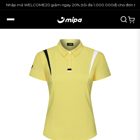
ập mã WELCOME20 giảm ngay 20% (tối đa 1.000.000đ) cho đơn hàng ngu