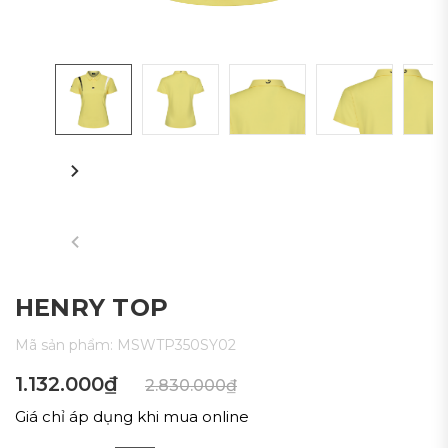
HENRY TOP
Mã sản phẩm:
MSWTP350SY02
1.132.000₫
2.830.000₫
Giá chỉ áp dụng khi mua online