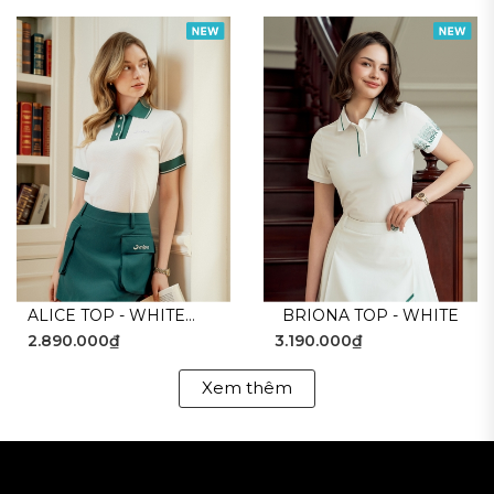
ALICE TOP - WHITE
BRIONA TOP - WHITE
2.890.000₫
3.190.000₫
GREEN
Xem thêm