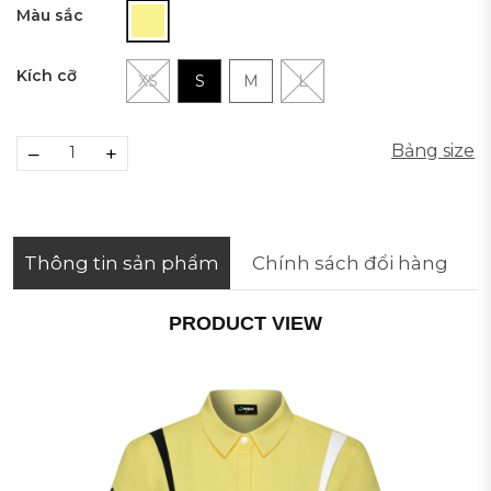
Màu sắc
Kích cỡ
XS
S
M
L
Bảng size
–
+
Thông tin sản phẩm
Chính sách đổi hàng
PRODUCT VIEW