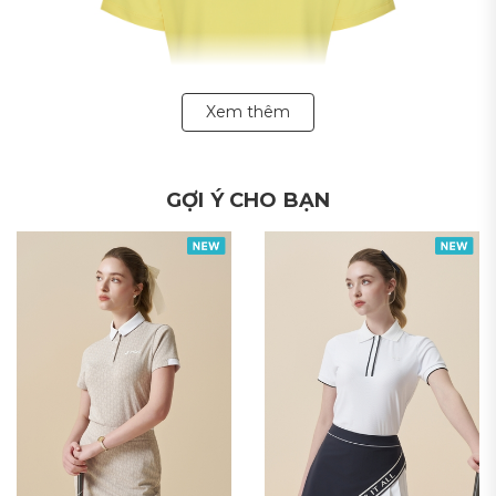
Xem thêm
GỢI Ý CHO BẠN
POLYESTER88% POLYURETHANE12%
Áo Golf nữ thiết kế theo kiểu dáng polo hiện đại, thanh
lịch.
Chi tiết đường kẻ hai bên vai áo tạo điểm nhấn cho thiết
kế, đem lại vẻ trẻ trung, năng động cho người mặc.