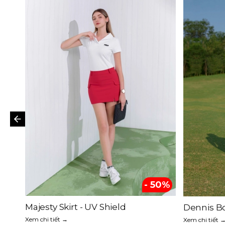
40%
- 50%
Majesty Skirt - UV Shield
Dennis B
Xem chi tiết →
Xem chi tiết 