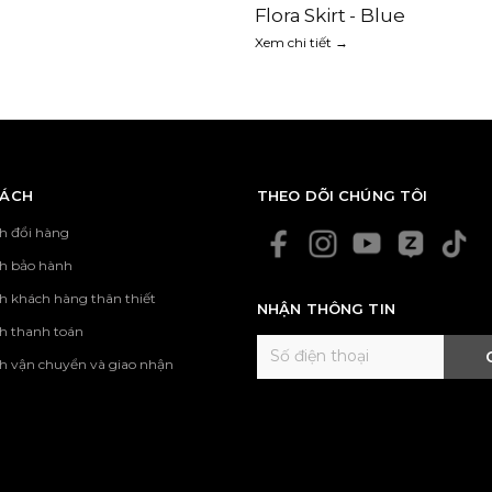
Flora Skirt - Blue
Xem chi tiết →
SÁCH
THEO DÕI CHÚNG TÔI
h đổi hàng
ch bảo hành
h khách hàng thân thiết
NHẬN THÔNG TIN
h thanh toán
h vận chuyển và giao nhận