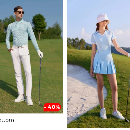
- 40%
ottom
→