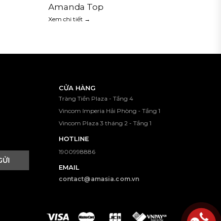
Amanda Top
Xem chi tiết →
CỬA HÀNG
Tràng Tiền Plaza - Tầng 4
Vincom Imperia Hải Phòng - Tầng 1
Vincom Plaza 3 tháng 2 - Tầng 1
HOTLINE
1900998886
GỬI
EMAIL
contact@amasia.com.vn