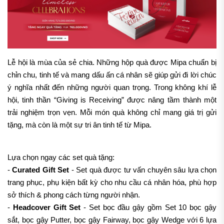
Lễ hội là mùa của sẻ chia. Những hộp quà được Mipa chuẩn bị
chỉn chu, tinh tế và mang dấu ấn cá nhân sẽ giúp gửi đi lời chúc
ý nghĩa nhất đến những người quan trọng. Trong không khí lễ
hội, tinh thần “Giving is Receiving” được nâng tầm thành một
trải nghiệm trọn vẹn. Mỗi món quà không chỉ mang giá trị gửi
tặng, mà còn là một sự tri ân tinh tế từ Mipa.
Lựa chọn ngay các set quà tặng:
-
Curated Gift Set
- Set quà được tư vấn chuyên sâu lựa chọn
trang phục, phụ kiện bất kỳ cho nhu cầu cá nhân hóa, phù hợp
sở thích & phong cách từng người nhận.
-
Headcover Gift Set
- Set bọc đầu gậy gồm Set 10 bọc gậy
sắt, bọc gậy Putter, bọc gậy Fairway, bọc gậy Wedge với 6 lựa