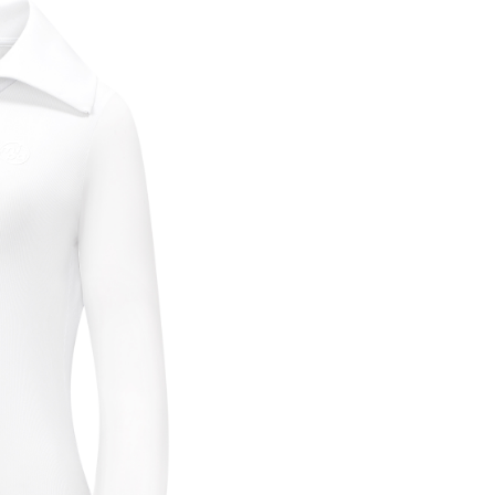
trong h
nếu địa
thống.
- Miễn 
và Kim