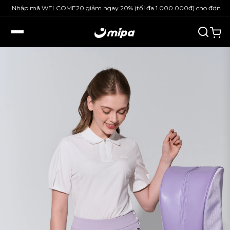
Nhập mã WELCOME20 giảm ngay 20% (tối đa 1.000.000đ) cho đơn hàng 