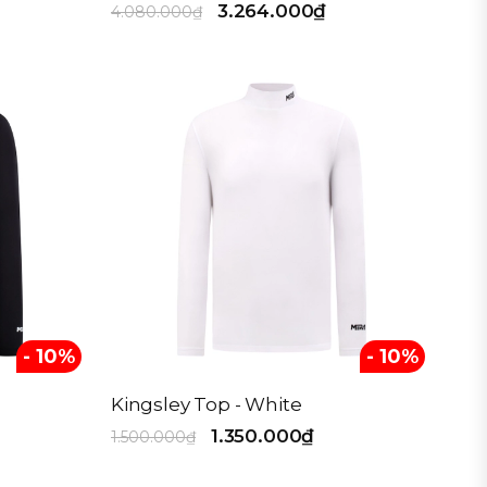
3.264.000₫
4.080.000₫
- 10%
- 10%
Kingsley Top - White
1.350.000₫
1.500.000₫