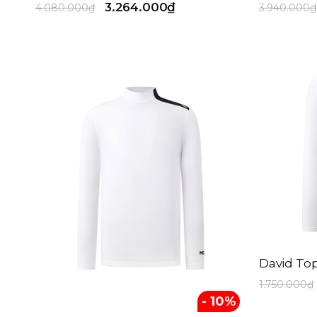
3.264.000₫
4.080.000₫
3.940.000₫
Navy
Kích cỡ
Freesize
80
85
90
95
100
105
110
Loại sản phẩm
QUẦN DÀI NAM
ÁO POLO NAM
David Top
ÁO DÀI TAY NAM
1.750.000₫
- 10%