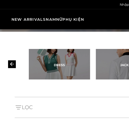
Nhập
NEW ARRIVALS
NAM
NỮ
PHỤ KIỆN
LỌC