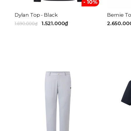
- 10%
Dylan Top - Black
Bernie To
1.521.000₫
2.650.00
1.690.000₫