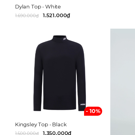
Dylan Top - White
1.521.000₫
1.690.000₫
- 10%
Kingsley Top - Black
1.350.000₫
1.500.000₫