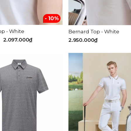
- 10%
op - White
Bernard Top - White
2.097.000₫
2.950.000₫