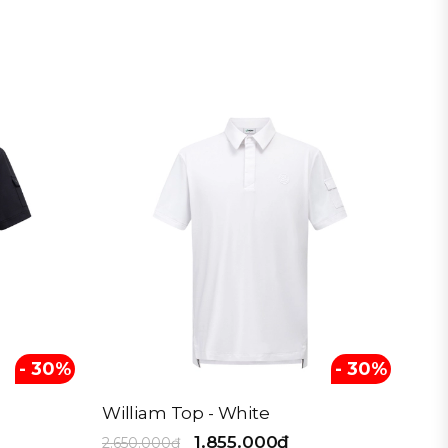
- 30%
- 30%
William Top - White
1.855.000₫
2.650.000₫