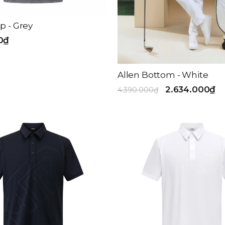
p - Grey
0₫
Allen Bottom - White
2.634.000₫
4.390.000₫