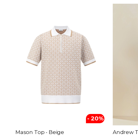
Theo giá sản phẩm
đến
Màu sắc
Black
White
Beige
Green
Red
- 20%
Blue
Mint Blue
Mason Top - Beige
Andrew T