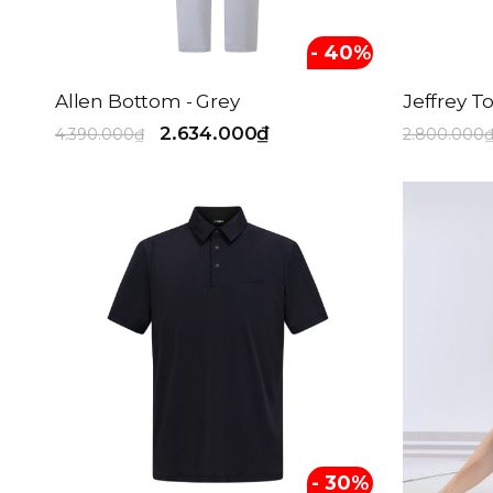
- 40%
Allen Bottom - Grey
Jeffrey To
2.634.000₫
4.390.000₫
2.800.000
- 30%