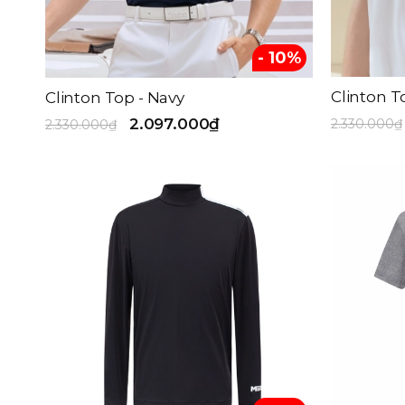
- 10%
Clinton T
Clinton Top - Navy
2.097.000₫
2.330.000₫
2.330.000₫