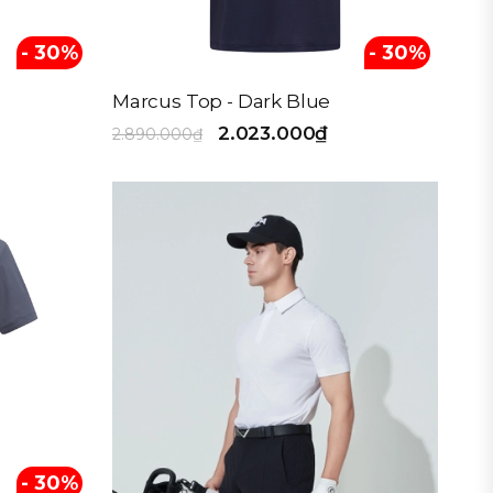
- 30%
- 30%
Marcus Top - Dark Blue
2.023.000₫
2.890.000₫
- 30%