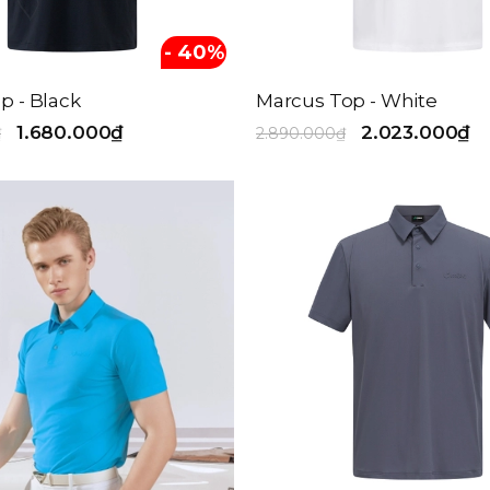
- 40%
p - Black
Marcus Top - White
1.680.000₫
2.023.000₫
₫
2.890.000₫