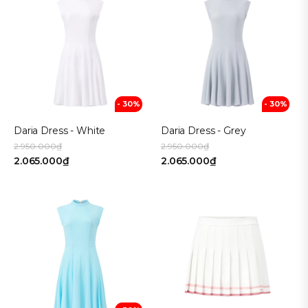
- 30%
- 30%
Daria Dress - White
Daria Dress - Grey
2.950.000₫
2.950.000₫
2.065.000₫
2.065.000₫