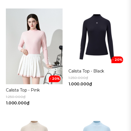
- 20%
Calista Top - Black
1.250.000₫
- 20%
1.000.000₫
Calista Top - Pink
1.250.000₫
1.000.000₫