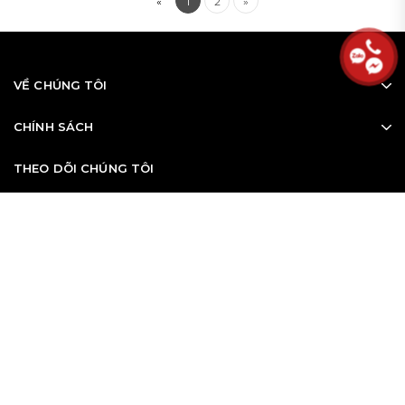
«
1
2
»
VỀ CHÚNG TÔI
CHÍNH SÁCH
THEO DÕI CHÚNG TÔI
NHẬN THÔNG TIN
GỬI
CỬA HÀNG
Tràng Tiền Plaza - Tầng 4
Vincom Imperia Hải Phòng - Tầng 1