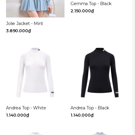
Gemma Top - Black
2.150.000₫
Jolie Jacket - Mint
3.890.000₫
Andrea Top - White
Andrea Top - Black
1.140.000₫
1.140.000₫