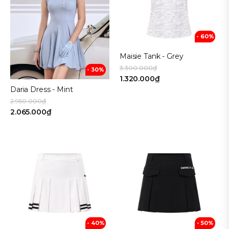
- 60%
Maisie Tank - Grey
3.300.000₫
- 30%
1.320.000₫
Daria Dress - Mint
2.950.000₫
2.065.000₫
- 40%
- 50%