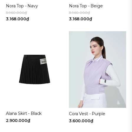
Nora Top - Navy
Nora Top - Beige
3.960.000₫
3.960.000₫
3.168.000₫
3.168.000₫
Alana Skirt - Black
Cora Vest - Purple
2.900.000₫
3.600.000₫