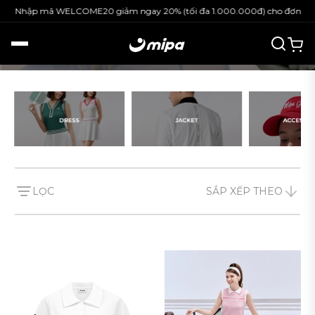
mã WELCOME20 giảm ngay 20% (tối đa 1.000.000đ) cho đơn hàng nguyên
Theo giá sản phẩm
đến
Màu sắc
Black
White
Beige
LỌC
SẮP XẾP THEO
Green
Red
Blue
Mint Blue