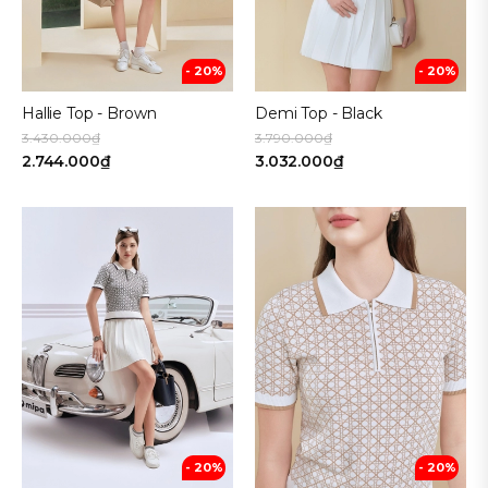
ÁO POLO NỮ
- 20%
- 20%
ÁO DÀI TAY NỮ
Hallie Top - Brown
Demi Top - Black
3.430.000₫
3.790.000₫
2.744.000₫
3.032.000₫
- 20%
- 20%