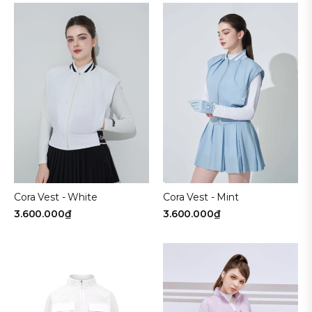
Cora Vest - White
Cora Vest - Mint
3.600.000₫
3.600.000₫