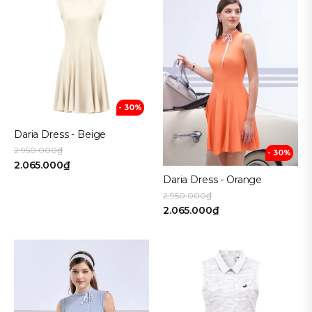
- 30%
Daria Dress - Beige
2.950.000₫
- 30%
2.065.000₫
Daria Dress - Orange
2.950.000₫
2.065.000₫