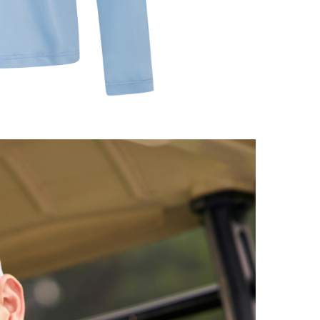
trong h
nếu địa
thống.
- Miễn 
và Kim