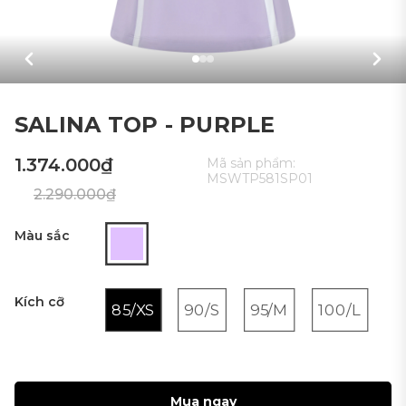
SALINA TOP - PURPLE
1.374.000₫
Mã sản phẩm:
MSWTP581SP01
2.290.000₫
Màu sắc
Kích cỡ
85/XS
90/S
95/M
100/L
Mua ngay