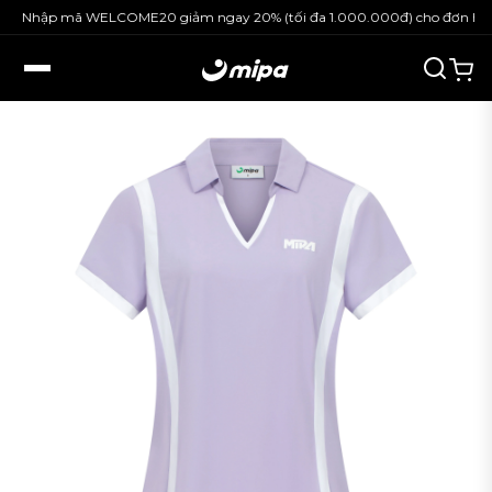
Nhập mã WELCOME20 giảm ngay 20% (tối đa 1.000.000đ) cho đơn hàng 