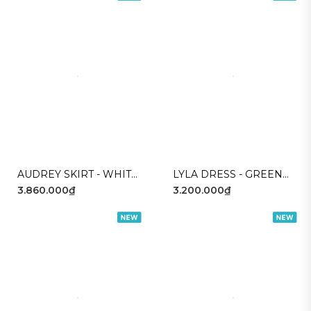
AUDREY SKIRT - WHITE
LYLA DRESS - GREEN
3.860.000₫
3.200.000₫
GREEN
WHITE