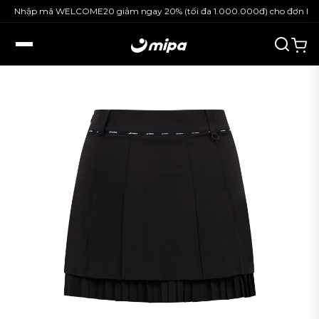
p mã WELCOME20 giảm ngay 20% (tối đa 1.000.000đ) cho đơn hàng nguyê