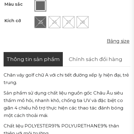
Màu sắc
Kích cỡ
25
26
27
28
Bảng size
Bảng size
Thông tin sản phẩm
Chính sách đổi hàng
Chân váy golf chữ A với chi tiết đường xếp ly hiện đại, trẻ
trung.
Sản phẩm sử dụng chất liệu nguồn gốc Châu Âu siêu
thấm mồ hôi, nhanh khô, chống tia UV và đặc biệt co
giãn 4 chiều hỗ trợ thực hiện các thao tác đánh bóng
một cách thoải mái.
Chất liệu POLYESTER91% POLYURETHANE9% thân
thiện với môi trường.