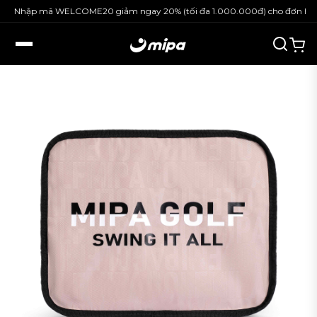
Nhập mã WELCOME20 giảm ngay 20% (tối đa 1.000.000đ) cho đơn hàng