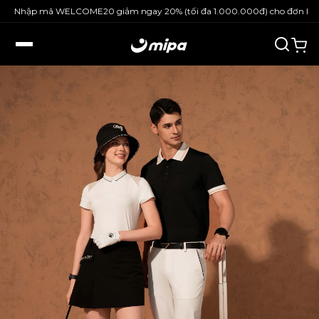
Nhập mã WELCOME20 giảm ngay 20% (tối đa 1.000.000đ) cho đơn hàng n