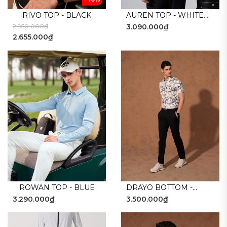
RIVO TOP - BLACK
AUREN TOP - WHITE
2.950.000₫
3.090.000₫
BLACK
2.655.000₫
ROWAN TOP - BLUE
DRAYO BOTTOM -
3.290.000₫
3.500.000₫
NAVY