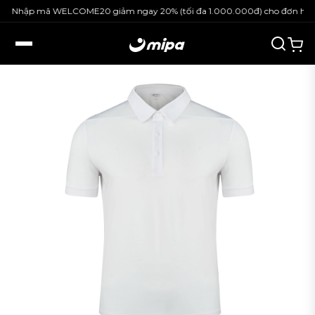
 WELCOME20 giảm ngay 20% (tối đa 1.000.000đ) cho đơn hàng nguyên g