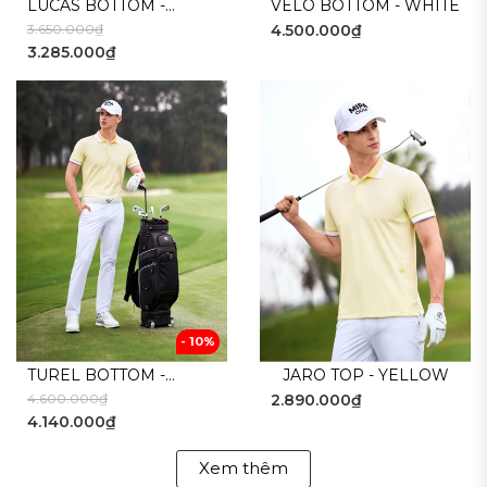
LUCAS BOTTOM -
VELO BOTTOM - WHITE
3.650.000₫
4.500.000₫
WHITE GREY
3.285.000₫
- 10%
TUREL BOTTOM -
JARO TOP - YELLOW
4.600.000₫
2.890.000₫
WHITE
4.140.000₫
Xem thêm