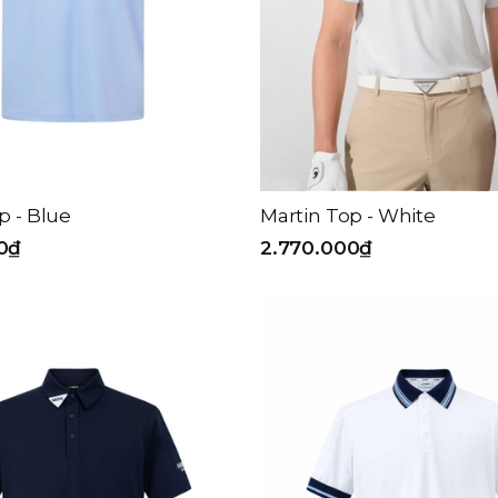
p - Blue
Martin Top - White
0₫
2.770.000₫