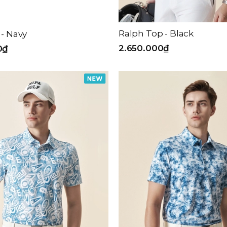
Ralph Top - Black
 - Navy
2.650.000₫
0₫