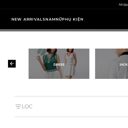
Nhập
NEW ARRIVALS
NAM
NỮ
PHỤ KIỆN
LỌC