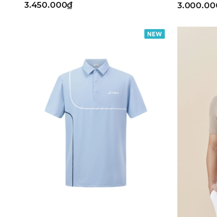
3.450.000₫
3.000.00
Navy
Kích cỡ
Freesize
80
85
90
95
100
105
110
Loại sản phẩm
ÁO POLO NAM