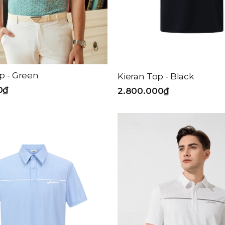
p - Green
Kieran Top - Black
0₫
2.800.000₫