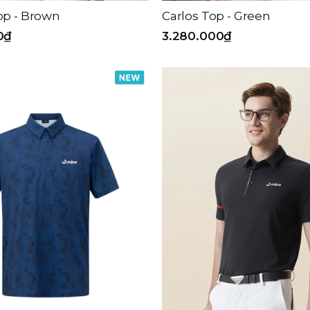
op - Brown
Carlos Top - Green
0₫
3.280.000₫