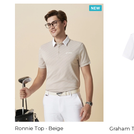
Theo giá sản phẩm
đến
Màu sắc
Black
White
Beige
Green
Red
Blue
Mint Blue
Ronnie Top - Beige
Graham T