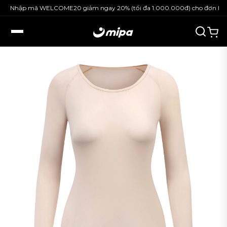
Nhập mã WELCOME20 giảm ngay 20% (tối đa 1.000.000đ) cho đơn hàng 