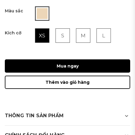
Màu sắc
Kích cỡ
XS
S
M
L
Mua ngay
Thêm vào giỏ hàng
THÔNG TIN SẢN PHẨM
Áo golf chống UV nữ dài tay cổ tròn