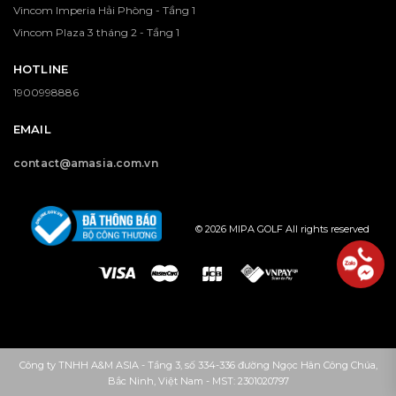
Vincom Imperia Hải Phòng - Tầng 1
Vincom Plaza 3 tháng 2 - Tầng 1
HOTLINE
1900998886
EMAIL
contact@amasia.com.vn
© 2026 MIPA GOLF All rights reserved
Công ty TNHH A&M ASIA - Tầng 3, số 334-336 đường Ngọc Hân Công Chúa,
Bắc Ninh, Việt Nam - MST: 2301020797