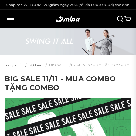
Nhập mã WELCOME20 giảm ngay 20% (tối đa 1.000.000đ) cho đơn hàng 
Trang chủ
Sự kiện
BIG SALE 11/11 - MUA COMBO TẶNG COMBO
BIG SALE 11/11 - MUA COMBO
TẶNG COMBO