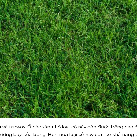
n
và fairway. Ở các sân nhỏ loại cỏ này còn được trồng cao
ờng bay của bóng. Hơn nữa loại cỏ này còn có khả năng ch