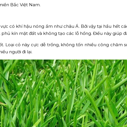
miền Bắc Việt Nam.
ực có khí hậu nóng ẩm như châu Á. Bởi vậy tại hầu hết các
 phủ kín mặt đất và không tạo các lỗ hổng. Điều này giúp
ốt. Loại cỏ này cực dễ trồng, không tốn nhiều công chăm só
ều người đi lại.