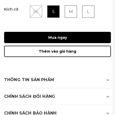
Kích cỡ
XS
S
M
L
Mua ngay
Thêm vào giỏ hàng
THÔNG TIN SẢN PHẨM
Áo golf T-shirt nữ có cổ
CHÍNH SÁCH ĐỔI HÀNG
- Sản phẩm sử dụng chất liệu thấm hút mồ hôi, nhanh
khô, hạn chế mùi cơ thể, phù hợp khi hoạt động thể
CHÍNH SÁCH BẢO HÀNH
thao.