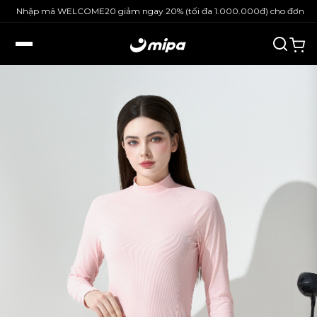
Nhập mã WELCOME20 giảm ngay 20% (tối đa 1.000.000đ) cho đơn hàng 