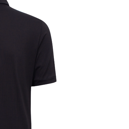
trong h
nếu địa
thống.
- Miễn 
và Kim