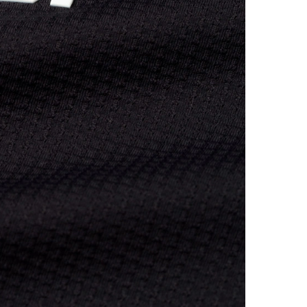
Áo ngắn
Áo pick