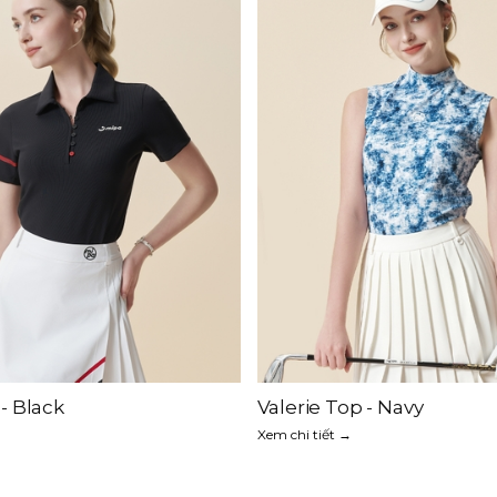
p - White
→
Madeline Tank - White
Xem chi tiết →