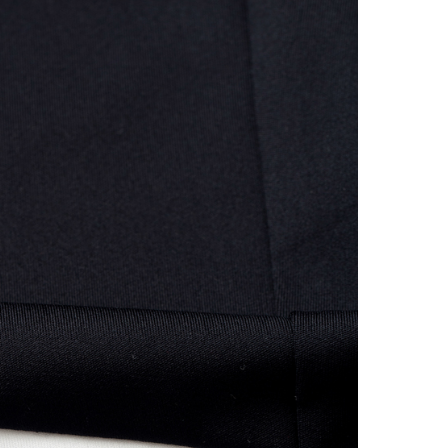
trong h
nếu địa
thống.
- Miễn 
và Kim