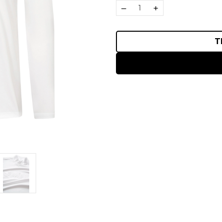
–
+
T