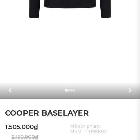
COOPER BASELAYER
1.505.000₫
Mã sản phẩm:
MSMTP419SK03
2.150.000₫