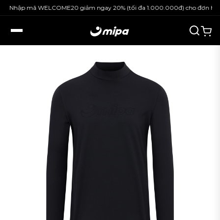
Nhập mã WELCOME20 giảm ngay 20% (tối đa 1.000.000đ) cho đơn hàng 