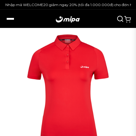
LCOME20 giảm ngay 20% (tối đa 1.000.000đ) cho đơn hàng nguyên giá.