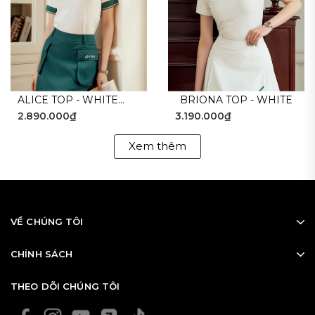
ALICE TOP - WHITE
BRIONA TOP - WHITE
2.890.000₫
3.190.000₫
GREEN
Xem thêm
VỀ CHÚNG TÔI
CHÍNH SÁCH
THEO DÕI CHÚNG TÔI