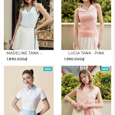
MADELINE TANK -
LUCIA TANK - PINK
1.890.000₫
1.990.000₫
WHITE