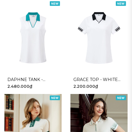
DAPHNE TANK -
GRACE TOP - WHITE
2.480.000₫
2.200.000₫
WHITE GREEN
BLACK