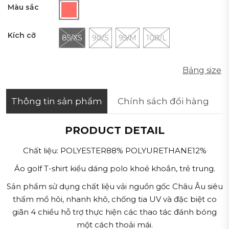
Màu sắc
Kích cỡ
85/XS
90/S
95/M
100/L
Bảng size
Thông tin sản phẩm
Chính sách đổi hàng
PRODUCT DETAIL
Chất liệu: POLYESTER88% POLYURETHANE12%
Áo golf T-shirt kiểu dáng polo khoẻ khoắn, trẻ trung.
Sản phẩm sử dụng chất liệu vải nguồn gốc Châu Âu siêu
thấm mồ hôi, nhanh khô, chống tia UV và đặc biệt co
giãn 4 chiều hỗ trợ thực hiện các thao tác đánh bóng
một cách thoải mái.