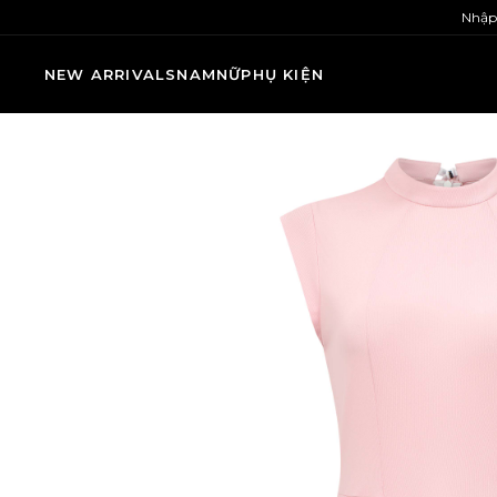
Nhập
NEW ARRIVALS
NAM
NỮ
PHỤ KIỆN