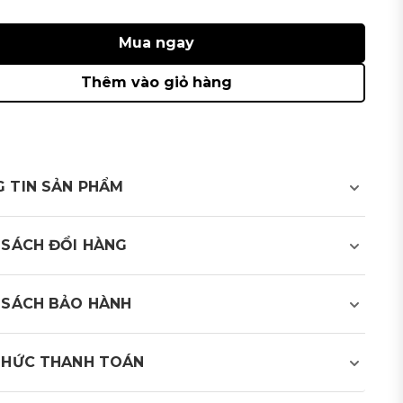
Mua ngay
Thêm vào giỏ hàng
 TIN SẢN PHẨM
 SÁCH ĐỔI HÀNG
 SÁCH BẢO HÀNH
THỨC THANH TOÁN
olf cung cấp 2 phương thức thanh toán: