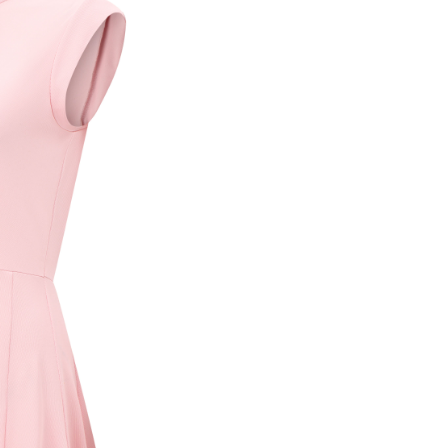
trong h
nếu địa
thống.
- Miễn 
và Kim