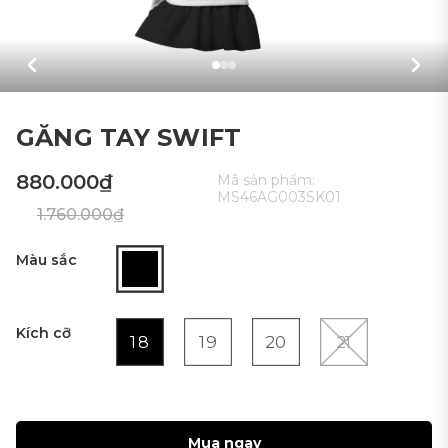
GĂNG TAY SWIFT
880.000₫
Mã sản phẩm:
MS46AG003SK01
1.760.000₫
Màu sắc
Kích cỡ
18
19
20
21
Mua ngay