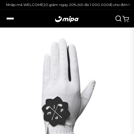
Nhập mã WELCOME20 giảm ngay 20% (tối đa 1.000.000đ) cho đơn hàng 