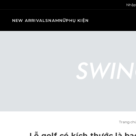
Nhập
NEW ARRIVALS
NAM
NỮ
PHỤ KIỆN
Trang ch
Lỗ golf có kích thước là b