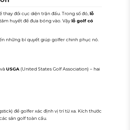
ể thay đổi cục diện trận đấu. Trong số đó,
lỗ
à tâm huyết để đưa bóng vào. Vậy
lỗ golf có
 đến những bí quyết giúp golfer chinh phục nó.
 và
USGA
(United States Golf Association) – hai
gstick) để golfer xác định vị trí từ xa. Kích thước
ác sân golf toàn cầu.