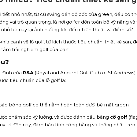
hi tiết nhỏ nhất, từ cú swing đến độ dốc của green, đều có th
ng vai trò quan trọng, là nơi golfer dồn toàn bộ kỹ năng v
iết nhỏ bé này lại ảnh hưởng lớn đến chiến thuật và điểm số?
hía cạnh về lỗ golf, từ kích thước tiêu chuẩn, thiết kế sân,
 tầm trải nghiệm golf của bạn!
êu?
y định của
R&A
(Royal and Ancient Golf Club of St Andrews)
ước tiêu chuẩn của lỗ golf là:
bảo bóng golf có thể nằm hoàn toàn dưới bề mặt green.
được chăm sóc kỹ lưỡng, và được đánh dấu bằng
cờ golf
(fla
y trì đến nay, đảm bảo tính công bằng và thống nhất trên c