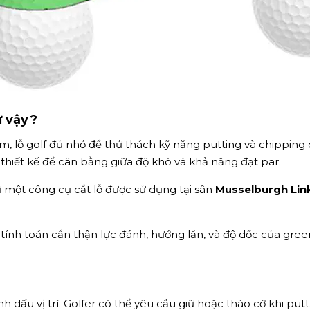
ư vậy?
 cm, lỗ golf đủ nhỏ để thử thách kỹ năng putting và chippin
 thiết kế để cân bằng giữa độ khó và khả năng đạt par.
ừ một công cụ cắt lỗ được sử dụng tại sân
Musselburgh Lin
i tính toán cẩn thận lực đánh, hướng lăn, và độ dốc của gr
h dấu vị trí. Golfer có thể yêu cầu giữ hoặc tháo cờ khi put