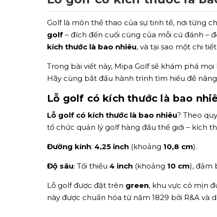
Golf là môn thể thao của sự tinh tế, nơi từng c
golf
– đích đến cuối cùng của mỗi cú đánh – đó
kích thước là bao nhiêu
, và tại sao một chi t
Trong bài viết này, Mipa Golf sẽ khám phá mọi k
Hãy cùng bắt đầu hành trình tìm hiểu để nâng
Lỗ golf có kích thước là bao nhi
Lỗ golf có kích thước là bao nhiêu
? Theo qu
tổ chức quản lý golf hàng đầu thế giới – kích th
Đường kính
:
4,25 inch
(khoảng
10,8 cm
).
Độ sâu
: Tối thiểu
4 inch
(khoảng
10 cm
), đảm 
Lỗ golf được đặt trên
green
, khu vực cỏ mịn 
này được chuẩn hóa từ năm 1829 bởi R&A và du