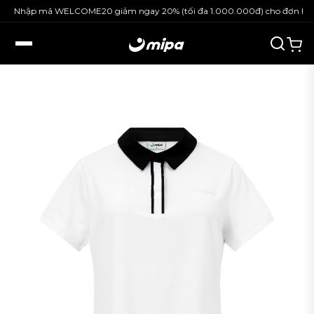
Nhập mã WELCOME20 giảm ngay 20% (tối đa 1.000.000đ) cho đơn hàng 